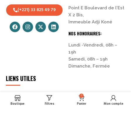
Point E Boulevard de l’Est
(+221) 33 825 49 79
X 2 Bis,
Immeuble Adji Koné
NOS HONORAIRES:
Lundi -Vendredi, 08h –
19h
Samedi, 08h – 19h
Dimanche, Fermée
LIENS UTILES
0
Mentions Légales
Termes & Conditions
Boutique
Filtres
Panier
Mon compte
Politique de
Confidentialités