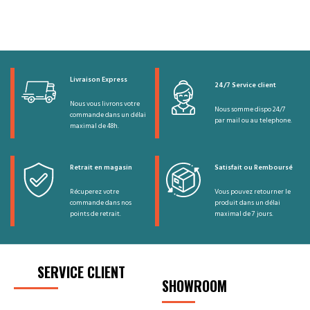
Livraison Express
24/7 Service client
Nous vous livrons votre
Nous somme dispo 24/7
commande dans un délai
par mail ou au telephone.
maximal de 48h.
Retrait en magasin
Satisfait ou Remboursé
Récuperez votre
Vous pouvez retourner le
commande dans nos
produit dans un délai
points de retrait.
maximal de 7 jours.
SERVICE CLIENT
SHOWROOM