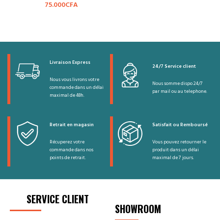
75.000
CFA
Livraison Express
24/7 Service client
Nous vous livrons votre
Nous somme dispo 24/7
commande dans un délai
par mail ou au telephone.
maximal de 48h.
Retrait en magasin
Satisfait ou Remboursé
Récuperez votre
Vous pouvez retourner le
commande dans nos
produit dans un délai
points de retrait.
maximal de 7 jours.
SERVICE CLIENT
SHOWROOM