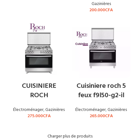
Gazinières
200.000
CFA
CUISINIERE
Cuisiniere roch 5
ROCH
feux f9l50-g2-il
Électroménager
,
Gazinières
Électroménager
,
Gazinières
275.000
CFA
265.000
CFA
Charger plus de produits