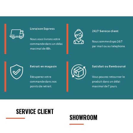
Livraison Express
24/7 Service client
Nous vous livrons votre
Nous somme dispo 24/7
commande dans un délai
par mail ou au telephone.
maximal de 48h.
Retrait en magasin
Satisfait ou Remboursé
Récuperez votre
Vous pouvez retourner le
commande dans nos
produit dans un délai
points de retrait.
maximal de 7 jours.
SERVICE CLIENT
SHOWROOM