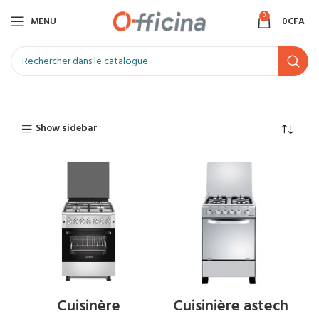
0
MENU
0
CFA
Show sidebar
Cuisinère
Cuisinière astech