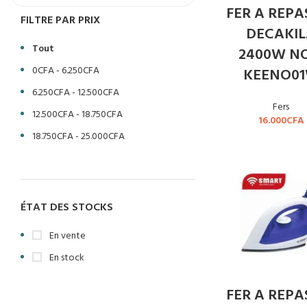
FER A REPA
FILTRE PAR PRIX
DECAKI
Tout
2400W NO
0
CFA
-
6.250
CFA
KEENO0
6.250
CFA
-
12.500
CFA
Fers
12.500
CFA
-
18.750
CFA
16.000
CFA
18.750
CFA
-
25.000
CFA
ÉTAT DES STOCKS
En vente
En stock
FER A REPA