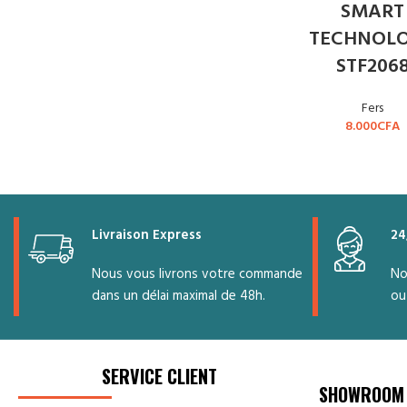
SMART
TECHNOL
STF206
Fers
8.000
CFA
Livraison Express
24
Nous vous livrons votre commande
No
dans un délai maximal de 48h.
ou
SERVICE CLIENT
SHOWROOM