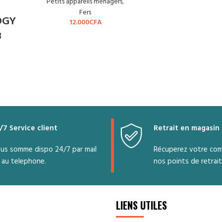
Petits appareils ménagers
,
Fers
OGY
12.000
CFA
8
/7 Service client
Retrait en magasin
us somme dispo 24/7 par mail
Récuperez votre co
 au telephone.
nos points de retrait
LIENS UTILES