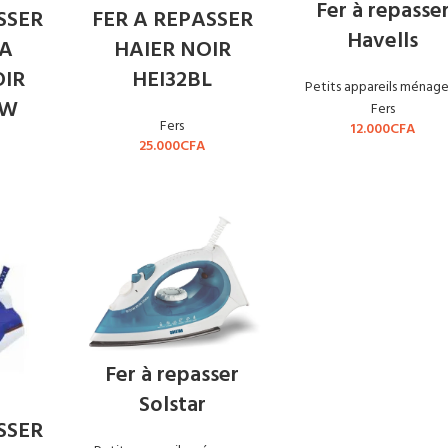
Fer à repasse
SSER
FER A REPASSER
Havells
LA
HAIER NOIR
IR
HEI32BL
Petits appareils ménage
1W
Fers
Fers
12.000
CFA
25.000
CFA
Fer à repasser
Solstar
SSER