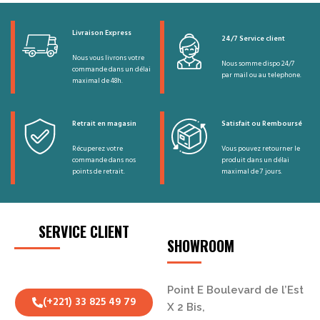
Livraison Express
24/7 Service client
Nous vous livrons votre
Nous somme dispo 24/7
commande dans un délai
par mail ou au telephone.
maximal de 48h.
Retrait en magasin
Satisfait ou Remboursé
Récuperez votre
Vous pouvez retourner le
commande dans nos
produit dans un délai
points de retrait.
maximal de 7 jours.
SERVICE CLIENT
SHOWROOM
Point E Boulevard de l’Est
(+221) 33 825 49 79
X 2 Bis,