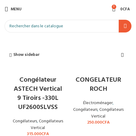
0
MENU
0
CFA
Show sidebar
EN RUPTURE
Congélateur
CONGELATEUR
ASTECH Vertical
ROCH
9 Tiroirs -330L
Électroménager
,
UF2600SLVSS
Congélateurs
,
Congélateurs
Vertical
Congélateurs
,
Congélateurs
250.000
CFA
Vertical
315.000
CFA