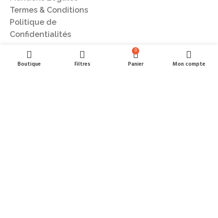
Termes & Conditions
Politique de
Confidentialités
0
Boutique
Filtres
Panier
Mon compte
Recevez nos dernières nouveautés
REJOIGNEZ NOTRE NEWSLETTER :
E-mail
Envoyer
© 2023 Officina Corporate. Tous Droits Réservés
| Fièrement conçu au|
Sénégal