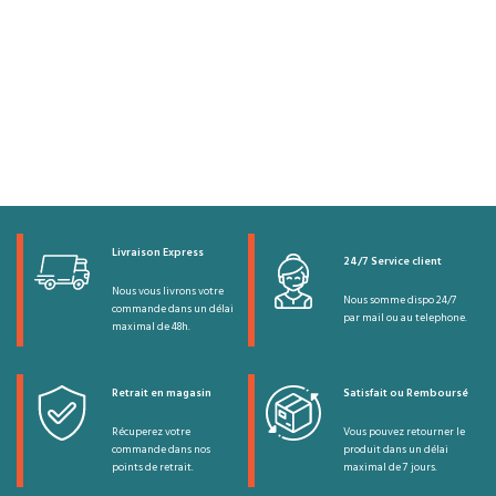
Livraison Express
24/7 Service client
Nous vous livrons votre
Nous somme dispo 24/7
commande dans un délai
par mail ou au telephone.
maximal de 48h.
Retrait en magasin
Satisfait ou Remboursé
Récuperez votre
Vous pouvez retourner le
commande dans nos
produit dans un délai
points de retrait.
maximal de 7 jours.