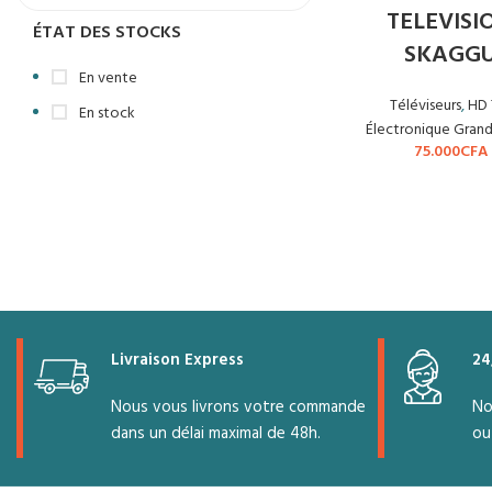
TELEVISI
ÉTAT DES STOCKS
SKAGG
En vente
Téléviseurs
,
HD 
En stock
Électronique Grand
75.000
CFA
Livraison Express
24
Nous vous livrons votre commande
No
dans un délai maximal de 48h.
ou