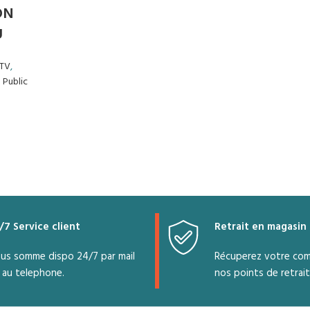
ON
U
TV
,
 Public
/7 Service client
Retrait en magasin
us somme dispo 24/7 par mail
Récuperez votre co
 au telephone.
nos points de retrait