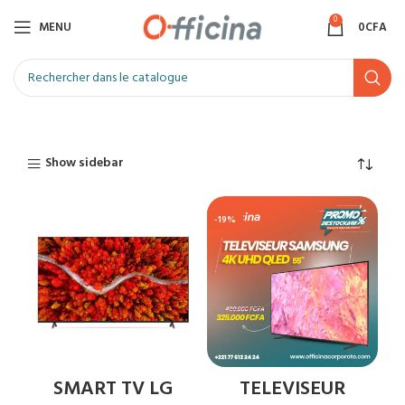
0
MENU
0
CFA
Show sidebar
-19%
SMART TV LG
TELEVISEUR