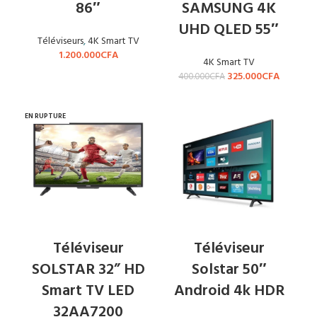
86″
SAMSUNG 4K
UHD QLED 55″
Téléviseurs
,
4K Smart TV
1.200.000
CFA
4K Smart TV
325.000
CFA
400.000
CFA
EN RUPTURE
Téléviseur
Téléviseur
SOLSTAR 32” HD
Solstar 50″
Smart TV LED
Android 4k HDR
32AA7200