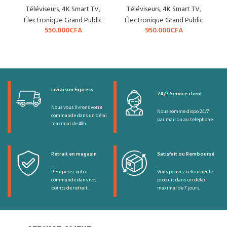
Téléviseurs
,
4K Smart TV
,
Téléviseurs
,
4K Smart TV
,
Électronique Grand Public
Électronique Grand Public
550.000
CFA
950.000
CFA
Livraison Express
24/7 Service client
Nous vous livrons votre
Nous somme dispo 24/7
commande dans un délai
par mail ou au telephone.
maximal de 48h.
Retrait en magasin
Satisfait ou Remboursé
Récuperez votre
Vous pouvez retourner le
commande dans nos
produit dans un délai
points de retrait.
maximal de 7 jours.