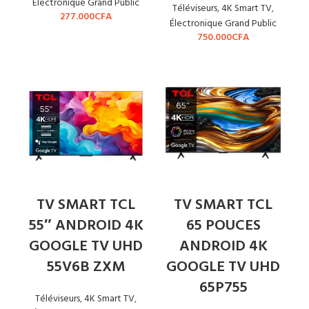
Électronique Grand Public
Téléviseurs
,
4K Smart TV
,
277.000
CFA
Électronique Grand Public
750.000
CFA
TV SMART TCL
TV SMART TCL
55″ ANDROID 4K
65 POUCES
GOOGLE TV UHD
ANDROID 4K
55V6B ZXM
GOOGLE TV UHD
65P755
Téléviseurs
,
4K Smart TV
,