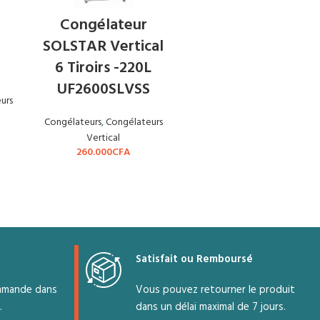
Congélateur
SOLSTAR Vertical
6 Tiroirs -220L
UF2600SLVSS
urs
Congélateurs
,
Congélateurs
Vertical
260.000
CFA
Satisfait ou Remboursé
mmande dans
Vous pouvez retourner le produit
.
dans un délai maximal de 7 jours.