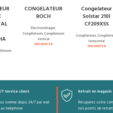
EUR
CONGELATEUR
Congelateur
E
ROCH
Solstar 210l
TAL
CF209XSS
Électroménager
,
Congélateurs
,
Congélateurs
Congélateurs
,
Congélate
HA
Vertical
Horizontal
250.000
CFA
160.000
CFA
lateurs
/7 Service client
Retrait en magasin
us somme dispo 24/7 par mail
Récuperez votre co
 au telephone.
nos points de retrait