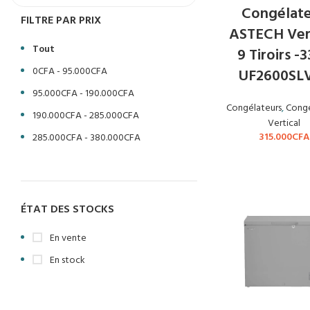
Congélat
FILTRE PAR PRIX
ASTECH Vert
Tout
9 Tiroirs -
0
CFA
-
95.000
CFA
UF2600SL
95.000
CFA
-
190.000
CFA
Congélateurs
,
Congé
190.000
CFA
-
285.000
CFA
Vertical
315.000
CFA
285.000
CFA
-
380.000
CFA
ÉTAT DES STOCKS
En vente
En stock