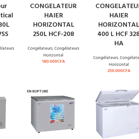
eur
CONGELATEUR
CONGELATEU
ical
HAIER
HAIER
330L
HORIZONTAL
HORIZONTA
VSS
250L HCF-208
400 L HCF 32
HA
lateurs
Congélateurs
,
Congélateurs
Horizontal
Congélateurs
,
Congélate
180.000
CFA
Horizontal
250.000
CFA
EN RUPTURE