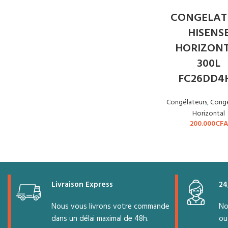
CONGELAT
HISENS
HORIZON
300L
FC26DD4
Congélateurs
,
Congé
Horizontal
200.000
CFA
Livraison Express
24
Nous vous livrons votre commande
No
dans un délai maximal de 48h.
ou