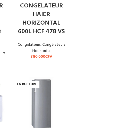
R
CONGELATEUR
HAIER
L
HORIZONTAL
8
600L HCF 478 VS
Congélateurs
,
Congélateurs
Horizontal
urs
380.000
CFA
EN RUPTURE