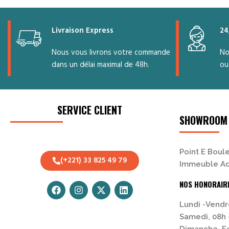
Livraison Express
24
Nous vous livrons votre commande
No
dans un délai maximal de 48h.
ou
SERVICE CLIENT
SHOWROOM
Point E Boule
(+221) 33 825 49 79
Immeuble Ad
NOS HONORAIR
Lundi -Vendr
Samedi, 08h 