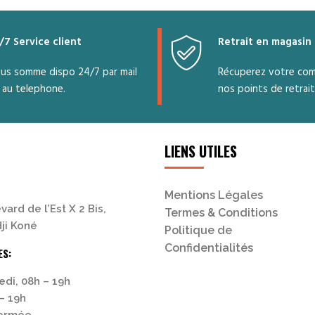
/7 Service client
Retrait en magasin
us somme dispo 24/7 par mail
Récuperez votre co
 au telephone.
nos points de retrait
LIENS UTILES
Mentions Légales
vard de l’Est X 2 Bis,
Termes & Conditions
ji Koné
Politique de
Confidentialités
ES:
edi, 08h – 19h
– 19h