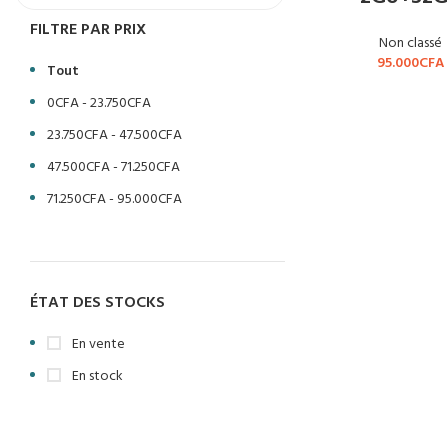
FILTRE PAR PRIX
Non classé
95.000
CFA
Tout
0
CFA
-
23.750
CFA
23.750
CFA
-
47.500
CFA
47.500
CFA
-
71.250
CFA
71.250
CFA
-
95.000
CFA
ÉTAT DES STOCKS
En vente
En stock