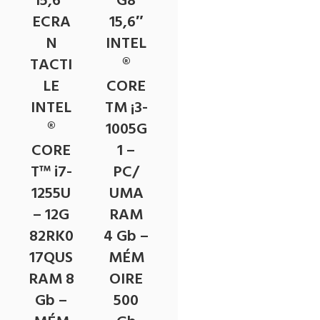
15,6″
G8
ECRA
15,6″
N
INTEL
TACTI
®
LE
CORE
INTEL
TM ¡3-
®
1005G
CORE
1 –
T™ i7-
PC/
1255U
UMA
– 12G
RAM
82RK0
4 Gb –
17QUS
MÉM
RAM 8
OIRE
Gb –
500