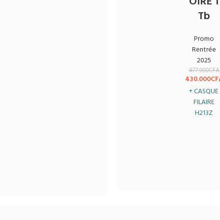
OIRE 1
Tb
Promo
Rentrée
2025
477.900
CFA
430.000
CF
+ CASQUE
FILAIRE
H213Z
OFFERT