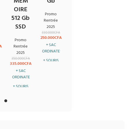
MÉM
Gb
OIRE
Promo
512 Gb
Rentrée
SSD
2025
330.000
CFA
250.000
CFA
Promo
+ SAC
A
Rentrée
ORDINATEUR
2025
350.000
CFA
+ SOURIS
335.000
CFA
SANS FIL
+ SAC
+ CLÉ USB
ORDINATEUR
32 Gb
+ SOURIS
SANS FIL
+ CLÉ USB
32Gb