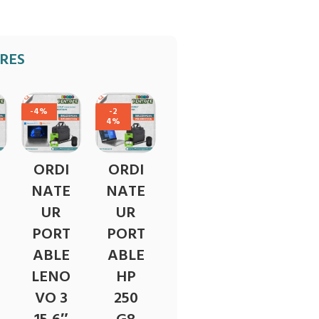
IRES
-4%
-2
4%
ORDI
ORDI
NATE
NATE
UR
UR
PORT
PORT
ABLE
ABLE
LENO
HP
VO 3
250