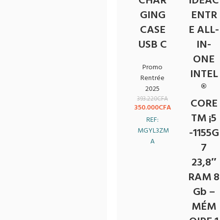
CHAR
IDEAC
GING
ENTR
CASE
E ALL-
USB C
IN-
ONE
Promo
INTEL
Rentrée
®
2025
393.220
CFA
CORE
350.000
CFA
TM ¡5
REF:
-1155G
MGYL3ZM
A
7
23,8″
RAM 8
Gb –
MÉM