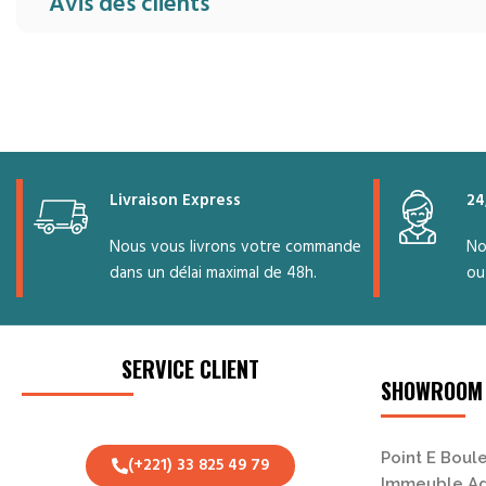
Avis des clients
Livraison Express
24
Nous vous livrons votre commande
No
dans un délai maximal de 48h.
ou
SERVICE CLIENT
SHOWROOM
Point E Boule
(+221) 33 825 49 79
Immeuble Ad