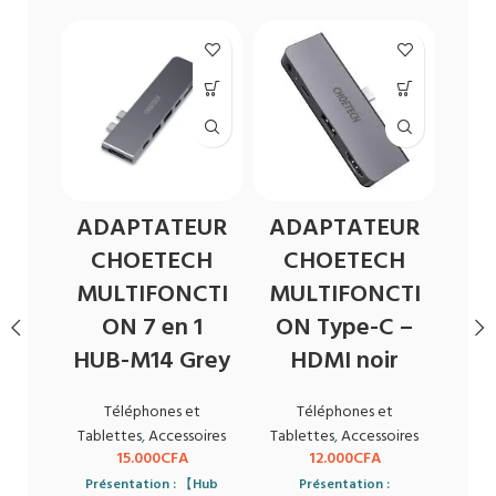
ADAPTATEUR
ADAPTATEUR
Ha
CHOETECH
CHOETECH
d
MULTIFONCTI
MULTIFONCTI
Ba
ON 7 en 1
ON Type-C –
HUB-M14 Grey
HDMI noir
Tabl
Téléphones et
Téléphones et
Tablettes
,
Accessoires
Tablettes
,
Accessoires
Det
15.000
CFA
12.000
CFA
Blue
Présentation :
【
Hub
Présentation :
S