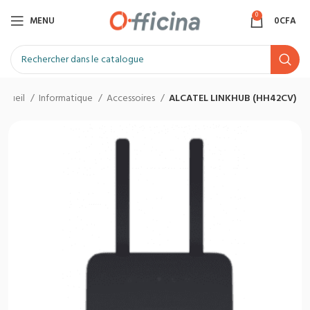
0
MENU
0
CFA
ccueil
Informatique
Accessoires
ALCATEL LINKHUB (HH42CV)