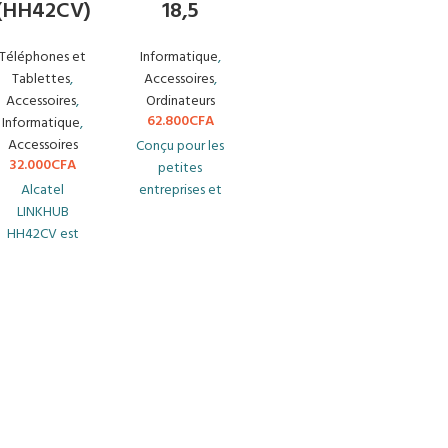
(HH42CV)
18,5
Téléphones et
Informatique
,
Tablettes
,
Accessoires
,
Accessoires
,
Ordinateurs
62.800
CFA
Informatique
,
Accessoires
Conçu pour les
32.000
CFA
petites
Alcatel
entreprises et
LINKHUB
les applications
HH42CV est
industrielles, le
destiné à être
Lenovo D19-10
utilisé dans un
est une
appartement
solution
ou une maison
d'affichage
de campagne
simple et
où il n’y a pas
abordable.
d’accès au fil à
Conçu pour
Internet, et
être un tout-
pour
en-un tout à