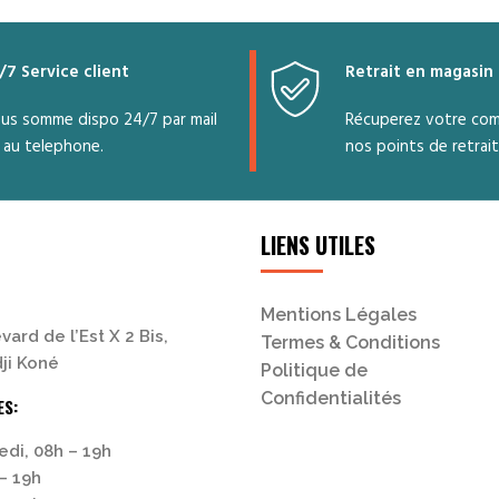
/7 Service client
Retrait en magasin
us somme dispo 24/7 par mail
Récuperez votre co
 au telephone.
nos points de retrait
LIENS UTILES
Mentions Légales
vard de l’Est X 2 Bis,
Termes & Conditions
ji Koné
Politique de
Confidentialités
ES:
edi, 08h – 19h
– 19h