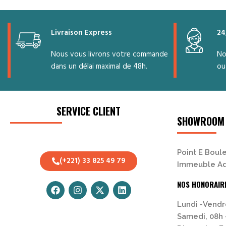
Livraison Express
24
Nous vous livrons votre commande
No
dans un délai maximal de 48h.
ou
SERVICE CLIENT
SHOWROOM
Point E Boule
(+221) 33 825 49 79
Immeuble Ad
NOS HONORAIR
Lundi -Vendr
Samedi, 08h 