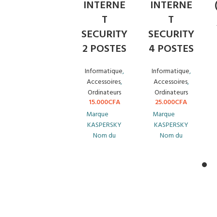
INTERNE
INTERNE
T
T
SECURITY
SECURITY
2 POSTES
4 POSTES
Informatique
,
Informatique
,
Accessoires
,
Accessoires
,
Ordinateurs
Ordinateurs
15.000
CFA
25.000
CFA
Marque
Marque
KASPERSKY
KASPERSKY
Nom du
Nom du
produit
produit
Kaspersky
Kaspersky
Internet
Internet
Security – (2
Security – (4
Postes )
Postes )
Catégorie
Catégorie
ANTIVIRUS
ANTIVIRUS