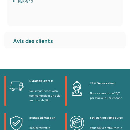
REK-840
Avis des clients
Livraison Express
24/7 Service client
Nous vous livrons votre
Nous somme dispo 24/7
commande dans un délai
par mail ou au telephone.
maximal de 48h.
Retrait en magasin
Satisfait ou Remboursé
Récuperez votre
Vous pouvez retourner le