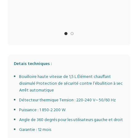
su
Le produit est livré avec
co
une puissance nominale
poisso
de 1 200 W
be
Bouton
cho
print
Contrôle de température
un mo
mobile réglable
poss
Sécurité
Circuit de protection
Detais techniques :
contre la surchauffe
Bouilloire haute vitesse de 1,5 L Élément chauffant
dissimulé Protection de sécurité contre l’ébullition à sec
Arrêt automatique
Détecteur thermique Tension : 220-240 V~ 50/60 Hz
Puissance : 1 850-2 200 W
Angle de 360 ​​degrés pour les utilisateurs gauche et droit
Garantie : 12 mois