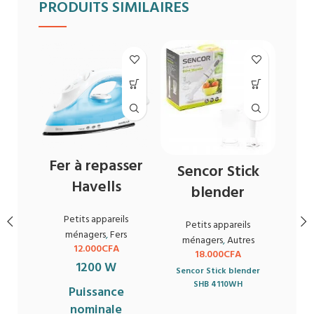
PRODUITS SIMILAIRES
Fer à repasser
Sencor Stick
Havells
blender
RE
Petits appareils
Petits appareils
ménagers
,
Fers
ménagers
,
Autres
P
12.000
CFA
18.000
CFA
mén
1200 W
Sencor Stick blender
SHB 4110WH
Puissance
nominale
Par