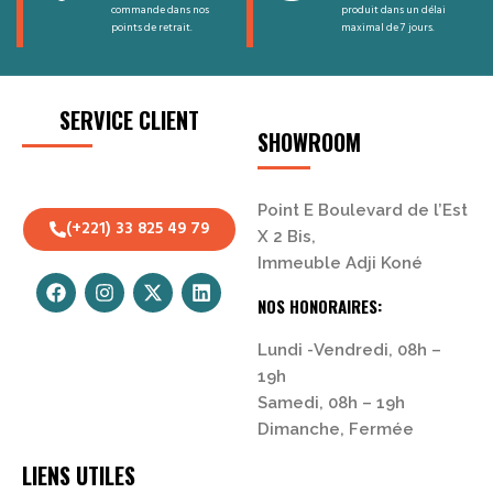
commande dans nos
produit dans un délai
points de retrait.
maximal de 7 jours.
SERVICE CLIENT
SHOWROOM
Point E Boulevard de l’Est
(+221) 33 825 49 79
X 2 Bis,
Immeuble Adji Koné
NOS HONORAIRES:
Lundi -Vendredi, 08h –
19h
Samedi, 08h – 19h
Dimanche, Fermée
LIENS UTILES