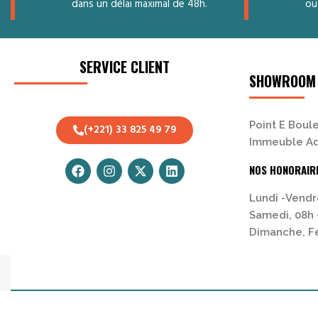
dans un délai maximal de 48h.
ou
SERVICE CLIENT
SHOWROOM
Point E Boule
(+221) 33 825 49 79
Immeuble Ad
NOS HONORAIR
Lundi -Vendr
Samedi, 08h 
Dimanche, 