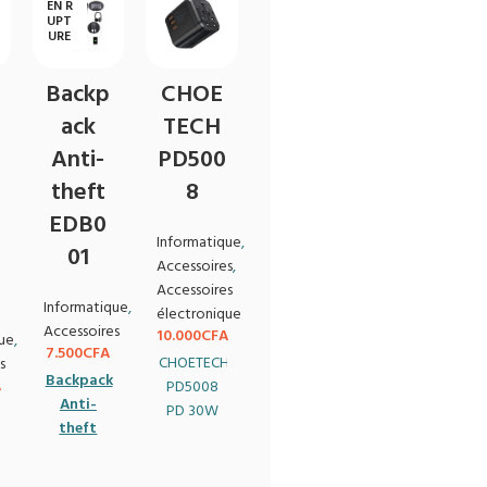
EN R
UPT
URE
Backp
CHOE
ack
TECH
Anti-
PD500
theft
8
EDB0
Informatique
,
01
Accessoires
,
Accessoires
Informatique
,
électronique
Accessoires
10.000
CFA
ue
,
7.500
CFA
CHOETECH
s
Backpack
A
PD5008
Anti-
PD 30W
H
theft
Adaptateur
EDB001
de
voyage à
EUR