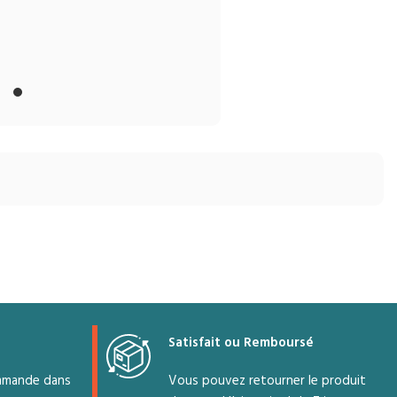
charge
rapide 3
USB-A + 1
Type-C
US / EU /
AU / UK
Plug
Charger
PD5008
Satisfait ou Remboursé
mmande dans
Vous pouvez retourner le produit