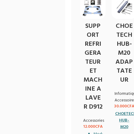
SUPP
CHOE
ORT
TECH
REFRI
HUB-
GERA
M20
TEUR
ADAP
ET
TATE
MACH
UR
INE A
Informatiq
LAVE
Accessoire
R D912
30.000
CF
CHOETEC
HUB-
Accessories
12.000
CFA
M20
ADAPTAT