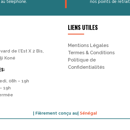
Il
 au telephone.
nos points de retrait
convient
à
la
machine
LIENS UTILES
à
laver,
au
Mentions Légales
lave-
vard de l’Est X 2 Bis,
Termes & Conditions
linge
ji Koné
Politique de
et
Confidentialités
ES:
au
sèche-
edi, 08h – 19h
linge,
– 19h
au
Fermée
congélateur
et
au
| Fièrement conçu au|
Sénégal
réfrigérateur,
au
mini-