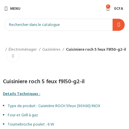
0
MENU
0
CFA
il
Électroménager
Gazinières
Cuisiniere roch 5 feux f9l50-g2-il
Agrandir
Cuisiniere roch 5 feux f9l50-g2-il
Details Techniques :
Type de produit : Cuisinière ROCH 5feux (90X60) INOX
Four et Grill à gaz
Tournebroche poulet : 6 W