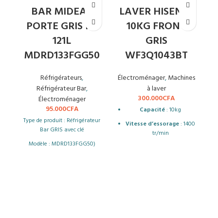
BAR MIDEA 1
LAVER HISENSE
PORTE GRIS HS
10KG FRONT
121L
GRIS
MDRD133FGG50
WF3Q1043BT
Réfrigérateurs
,
Électroménager
,
Machines
Réfrigérateur Bar
,
à laver
300.000
CFA
Électroménager
95.000
CFA
Capacité
: 10kg
Type de produit : Réfrigérateur
Vitesse d’essorage
: 1400
Bar GRIS avec clé
tr/min
Modèle : MDRD133FGG50)
Nombre de
É
programmes
: 15
Fréquence : 220-240V - /50Hz
Classe énergétique
: B
Capacité 121 Litres
Dimensions
: 595 x 610 x
Poids : 19kg
845 mm
Classe A+
H
Affichage
: LED
Dimensions : Hauteur 84 cm,