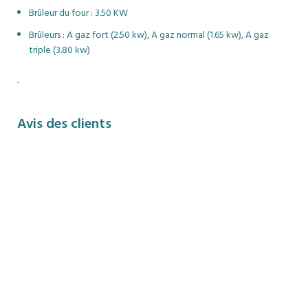
Brûleur du four : 3.50 KW
Brûleurs : A gaz fort (2.50 kw), A gaz normal (1.65 kw), A gaz
triple (3.80 kw)
Avis des clients
Livraison Express
Nous vous livrons votre commande dans un délai maximal
de 48h.
24/7 Service client
Nous somme dispo 24/7 par mail ou au telephone.