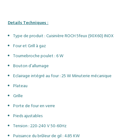
Option de température
Largeur 47 cm, Profondeur 45
Vê
maximale
: 95 degrés
cm
r
C
Details Techniques :
du
Vi
Type de produit : Cuisinière ROCH 5feux (90X60) INOX
Four et Grill à gaz
d
D
Tournebroche poulet : 6 W
Bouton d’allumage
Eclairage intégré au four : 25 W Minuterie mécanique
Plateau
Grille
Porte de four en verre
Pieds ajustables
Tension : 220-240 V 50-60Hz
Puissance du brûleur de gil : 4.85 KW