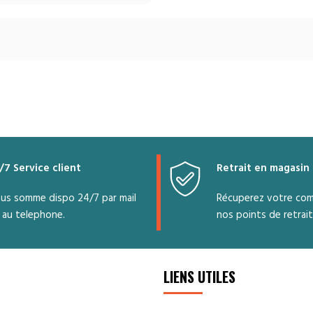
un
fonction
écoénergé
vous
permetta
de
réduire
vos
factures
d’électrici
tout en
/7 Service client
Retrait en magasin
maintenan
us somme dispo 24/7 par mail
Récuperez votre co
une
températu
 au telephone.
nos points de retrait
agréable.
LIENS UTILES