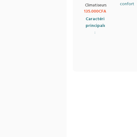
confort
Climatiseurs
optimal
135.000
CFA
avec le
Caractéristiques
climatiseu
principales
split
:
Elactron,
Capacité
conçu
: 12000
pour
BTU
rafraîchir
Gaz
vos
réfrigérant
espaces
: R410
efficacem
(écologique)
tout en
économis
Puissance
de
: 1.5 CV
l'énergie.
Télécommande
Grâce à
incluse
sa
puissance
Mode
de
9000
de