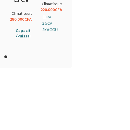
1.5 CV
Climatiseurs
220.000
CFA
Climatiseurs
CLIM
280.000
CFA
r
2,5CV
SKAGGU
Capacité
/Puissance
Inverter
Fabricants:
Skaggu
Modèle
Capacité
1.5 CV
:
Climatiseur
Skaggu
Capacité de
3370 W
18000
refroidissement
ent
BTU
Inverter
Temperature ℃
17~30
ant
Gaz
R410A
Capacité de
/
chauffage
Débit d'air
intérieur