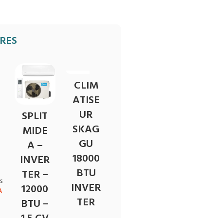
IRES
EN R
CLIM
UPT
URE
ATISE
UR
SPLIT
SKAG
MIDE
GU
A –
18000
INVER
BTU
TER –
s
INVER
12000
A
TER
BTU –