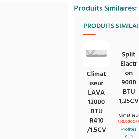
Produits Similaires:
PRODUITS SIMILA
Split
Elactr
on
Climat
9000
iseur
BTU
LAVA
1,25CV
12000
BTU
Climatiseur
R410
150.000
CF
/1.5CV
Profitez
d’un