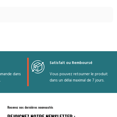
d’efficacité
nement
8.1/10.2 -
tique,
Poids(Kg) I/E
25.2/27.2
nt
Couleur
Blanc
Classe
énergétique
té
Satisfait ou Remboursé
Classe climatique
t
mmande dans
Vous pouvez retourner le produit
Tension
220-240V
re
.
dans un délai maximal de 7 jours.
Recevez nos dernières nouveautés
REJOIGNEZ NOTRE NEWSLETTER :