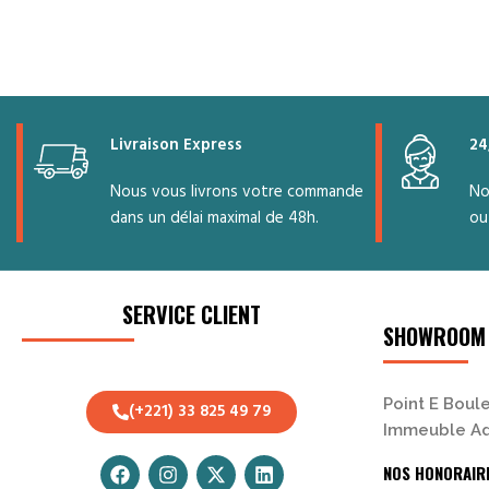
Livraison Express
24
Nous vous livrons votre commande
No
dans un délai maximal de 48h.
ou
SERVICE CLIENT
SHOWROOM
Point E Boule
(+221) 33 825 49 79
Immeuble Ad
NOS HONORAIR