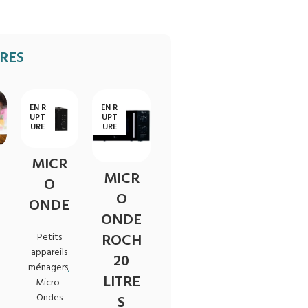
IRES
EN R
EN R
UPT
UPT
URE
URE
MICR
MICR
O
O
ONDE
ONDE
ROCH
Petits
appareils
20
ménagers
,
LITRE
Micro-
Ondes
S