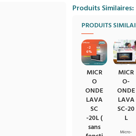
Produits Similaires:
PRODUITS SIMILA
-2
6%
MICR
MICR
O
O-
ONDE
ONDE
LAVA
LAVA
SC
SC-20
-20L (
L
sans
Micro-