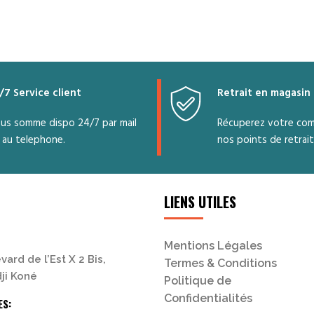
permet
de
réchauffer
vos repas
rapidemen
et
/7 Service client
Retrait en magasin
efficaceme
Simplicité
us somme dispo 24/7 par mail
Récuperez votre co
et
 au telephone.
nos points de retrait
performa
à petit
LIENS UTILES
Mentions Légales
vard de l’Est X 2 Bis,
Termes & Conditions
ji Koné
Politique de
Confidentialités
ES: