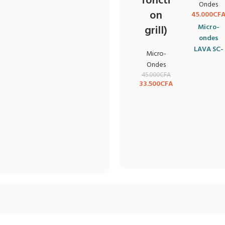
foncti
Ondes
on
45.000
CF
Micro-
grill)
ondes
LAVA SC-
Micro-
20 L
Ondes
Compact
45.000
CFA
et
33.500
CFA
pratique,
le micro-
ondes
LAVA SC-
20 est
idéal pour
vos
besoins
quotidiens
Avec sa
capacité
de
20 L
, il