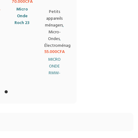
70.000
CFA
A
Micro
Petits
Onde
appareils
Roch 23
ménagers
,
litres
Micro-
rmw23lx
Ondes
,
Électroménager
55.000
CFA
MICRO
ONDE
RMW-
20LD7CW-
A
.