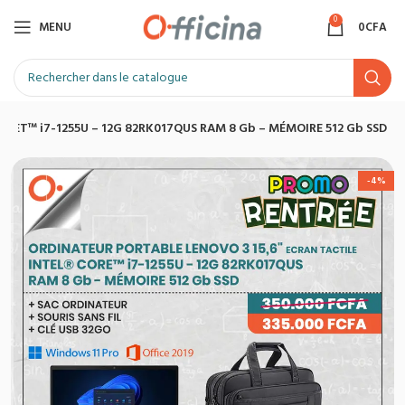
0
MENU
0
CFA
RET™ i7-1255U – 12G 82RK017QUS RAM 8 Gb – MÉMOIRE 512 Gb SSD
-4%