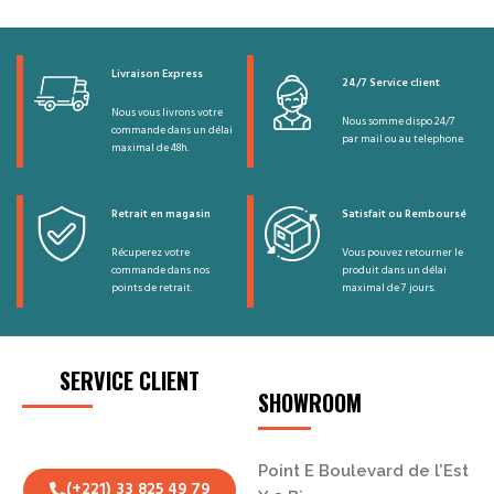
Livraison Express
24/7 Service client
Nous vous livrons votre
Nous somme dispo 24/7
commande dans un délai
par mail ou au telephone.
maximal de 48h.
Retrait en magasin
Satisfait ou Remboursé
Récuperez votre
Vous pouvez retourner le
commande dans nos
produit dans un délai
points de retrait.
maximal de 7 jours.
SERVICE CLIENT
SHOWROOM
Point E Boulevard de l’Est
(+221) 33 825 49 79