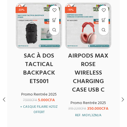
-33%
-11%
-16%
SAC À DOS
AIRPODS MAX
OR
TACTICAL
ROSE
D
BACKPACK
WIRELESS
DE
ETS001
CHARGING
CASE USB C
Promo Rentrée 2025
C
5.000
CFA
7.500
CFA
Promo Rentrée 2025
10
+ CASQUE FILAIRE H213Z
350.000
CFA
393.220
CFA
OFFERT
REF: MGYL3ZM/A
MÉ