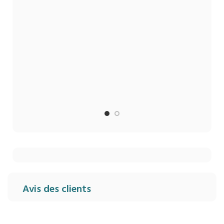
Pro
387.7
+ D
+ ON
+ CLA
Avis des clients