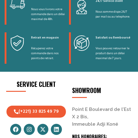
24/7 Service client
Nous vous livrons votre
Nous somme dispo 24/7
commande dans un délai
par mail ou au telephone.
maximal de 48h.
Retrait en magasin
Satisfait ou Remboursé
Récuperez votre
Vous pouvez retourner le
commande dans nos
produit dans un délai
points de retrait.
maximal de 7 jours.
SERVICE CLIENT
SHOWROOM
Point E Boulevard de l’Est
(+221) 33 825 49 79
X 2 Bis,
Immeuble Adji Koné
NOS HONORAIRES: