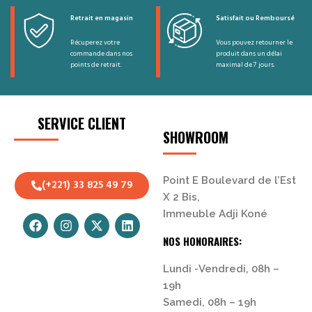
Retrait en magasin
Satisfait ou Remboursé
Récuperez votre
Vous pouvez retourner le
commande dans nos
produit dans un délai
points de retrait.
maximal de 7 jours.
SERVICE CLIENT
SHOWROOM
Point E Boulevard de l’Est
(+221) 33 825 49 79
X 2 Bis,
Immeuble Adji Koné
NOS HONORAIRES:
Lundi -Vendredi, 08h –
19h
Samedi, 08h – 19h