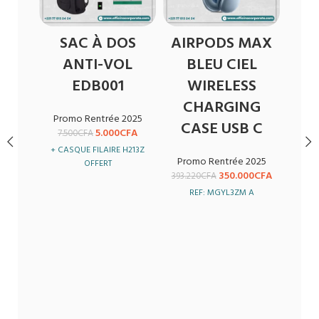
SAC À DOS
AIRPODS MAX
OR
ANTI-VOL
BLEU CIEL
D
EDB001
WIRELESS
CHARGING
ID
Promo Rentrée 2025
CASE USB C
A
5.000
CFA
7.500
CFA
+ CASQUE FILAIRE H213Z
Promo Rentrée 2025
OFFERT
C
350.000
CFA
393.220
CFA
-1
REF: MGYL3ZM A
R
MÉ
Pro
477.9
+ CA