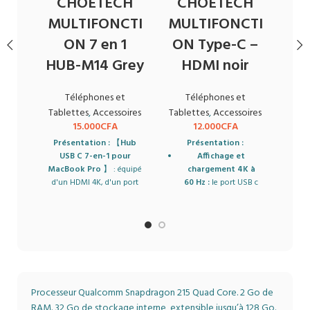
CHOETECH
CHOETECH
S
MULTIFONCTI
MULTIFONCTI
F
ON 7 en 1
ON Type-C –
HUB-M14 Grey
HDMI noir
Tabl
Téléphones et
Téléphones et
P
Tablettes
,
Accessoires
Tablettes
,
Accessoires
15.000
CFA
12.000
CFA
cl
Présentation :
【
Hub
Présentation :
USB C 7-en-1 pour
Affichage et
MacBook Pro
】 : équipé
chargement 4K à
d'un HDMI 4K, d'un port
60 Hz :
le port USB c
Thunderbolt 3, d'un port
vers HDMI vous
h
USB Type-C, de 2 ports
permet de diffuser des
po
USB 3.0, d'un lecteur de
applications telles que
A
carte Micro SD/SD, ce hub
Netflix, Prime ou de
m
USB de type C est une
votre ordinateur
excellente extension. pour
portable vers votre
s
les nouveaux MacBook
UHDTV, profitez de
Pro/Air qui n'ont que des
films Ultra HD 4K avec
Processeur Qualcomm Snapdragon 215 Quad Core. 2 Go de
ports limités, il est certain
vos amis à la
La
RAM. 32 Go de stockage interne, extensible jusqu’à 128 Go.