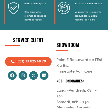
Retrait en magasin
Satisfait ou Remboursé
Récuperez votre
Vous pouvez retourner le
commande dans nos
produit dans un délai
points de retrait.
maximal de 7 jours.
SERVICE CLIENT
SHOWROOM
Point E Boulevard de l’Est
(+221) 33 825 49 79
X 2 Bis,
Immeuble Adji Koné
NOS HONORAIRES:
Lundi -Vendredi, 08h –
19h
Samedi, 08h – 19h
Dimanche, Fermée