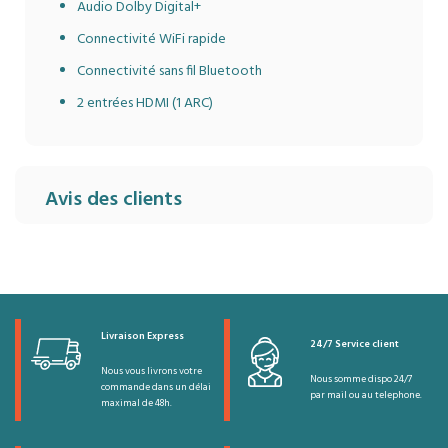
Audio Dolby Digital+
Connectivité WiFi rapide
Connectivité sans fil Bluetooth
2 entrées HDMI (1 ARC)
Avis des clients
Livraison Express
24/7 Service client
Nous vous livrons votre
Nous somme dispo 24/7
commande dans un délai
par mail ou au telephone.
maximal de 48h.