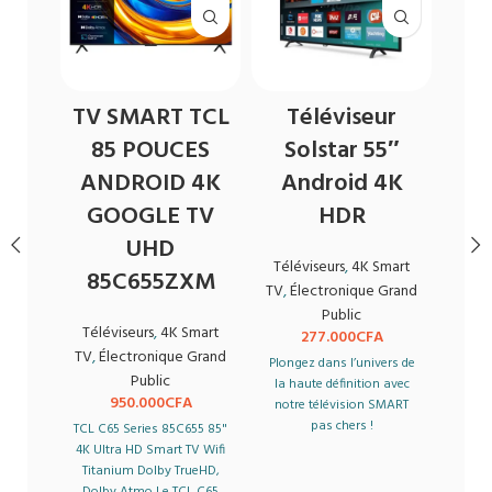
TV SMART TCL
Téléviseur
T
85 POUCES
Solstar 55″
S
ANDROID 4K
Android 4K
A
GOOGLE TV
HDR
UHD
Téléviseurs
,
4K Smart
Télé
85C655ZXM
TV
,
Électronique Grand
TV
,
É
Public
Téléviseurs
,
4K Smart
277.000
CFA
TV
,
Électronique Grand
Plongez dans l’univers de
Plong
Public
la haute définition avec
la h
950.000
CFA
notre télévision SMART
notr
pas chers !
TCL C65 Series 85C655 85"
4K Ultra HD Smart TV Wifi
Titanium Dolby TrueHD,
Dolby Atmo Le TCL C65