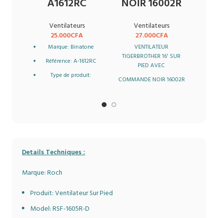
A1612RC
NOIR 16002R
Ventilateurs
Ventilateurs
25.000
CFA
27.000
CFA
Marque: Binatone
VENTILATEUR
V
TIGERBROTHER 16' SUR
Référence: A-1612RC
PIED AVEC
T
Type de produit:
COMMANDE NOIR 16002R
T
Ventilateur sur pied
Description
Moteur longue durée
Di
VENTILATEUR
3 vitesses de
TIGERBROTHER 16' SUR
Conso
ventilation
PIED AVEC
Lames à haute
COMMANDE
efficacité
Details Techniques :
NOIR 16002R
Puissance: 70W
Marque: Roch
Fonctionnement de la
télécommande
Produit: Ventilateur Sur Pied
1,65 m de hauteur
Model: RSF-1605R-D