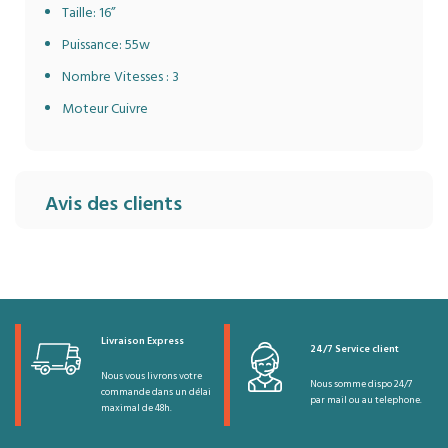
Taille: 16”
Puissance: 55w
Nombre Vitesses : 3
Moteur Cuivre
Avis des clients
Livraison Express
24/7 Service client
Nous vous livrons votre
Nous somme dispo 24/7
commande dans un délai
par mail ou au telephone.
maximal de 48h.