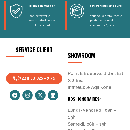
Retrait en magasin
Satisfait ou Remboursé
Récuperez votre
Vous pouvez retourner le
commande dans nos
produit dans un délai
points de retrait.
maximal de 7 jours.
SERVICE CLIENT
SHOWROOM
Point E Boulevard de l’Est
(+221) 33 825 49 79
X 2 Bis,
Immeuble Adji Koné
NOS HONORAIRES:
Lundi -Vendredi, 08h –
19h
Samedi, 08h – 19h