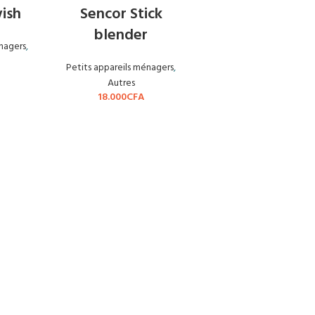
wish
Sencor Stick
blender
énagers
,
Petits appareils ménagers
,
Autres
18.000
CFA