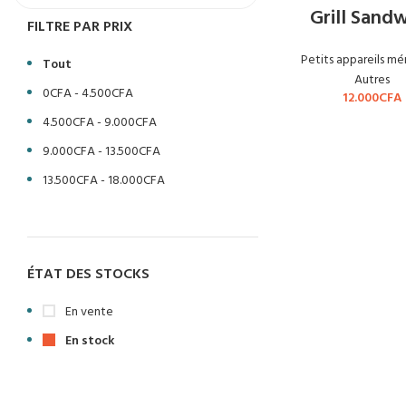
Grill Sand
FILTRE PAR PRIX
Petits appareils m
Tout
Autres
0
CFA
-
4.500
CFA
12.000
CFA
4.500
CFA
-
9.000
CFA
9.000
CFA
-
13.500
CFA
13.500
CFA
-
18.000
CFA
ÉTAT DES STOCKS
En vente
En stock