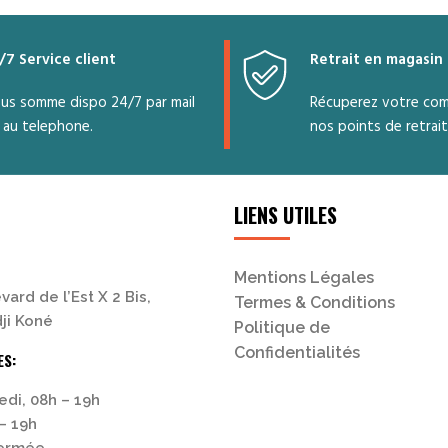
/7 Service client
Retrait en magasin
us somme dispo 24/7 par mail
Récuperez votre co
 au telephone.
nos points de retrait
LIENS UTILES
Mentions Légales
vard de l’Est X 2 Bis,
Termes & Conditions
ji Koné
Politique de
Confidentialités
ES:
edi, 08h – 19h
– 19h