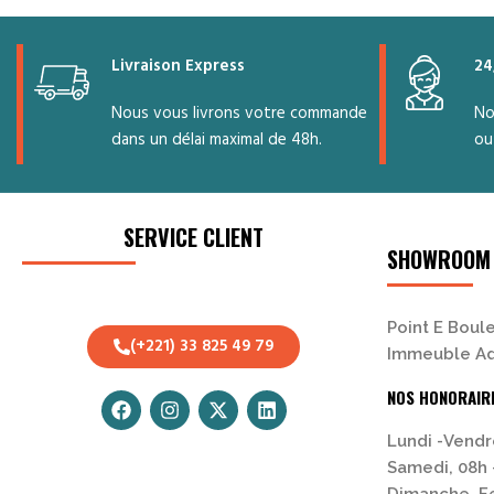
Livraison Express
24
Nous vous livrons votre commande
No
dans un délai maximal de 48h.
ou
SERVICE CLIENT
SHOWROOM
Point E Boule
(+221) 33 825 49 79
Immeuble Ad
NOS HONORAIR
Lundi -Vendr
Samedi, 08h 