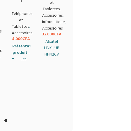
T
et
Tablettes
,
Téléphones
Accessoires
,
et
Informatique
,
Tablettes
,
Accessoires
s
Accessoires
32.000
CFA
4.000
CFA
Alcatel
Présentation du
LINKHUB
s
produit :
HH42CV
A
Les
est
on
écouteurs
destiné à
sont
être
classés
utilisé
IPX5
dans un
tionnelle
】
et
appartement
peuvent
ou une
résister
maison
à la
de
transpiration
campagne
où il n’y a
Profitez