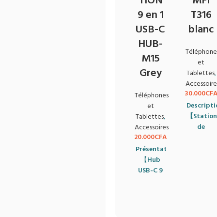
TION
MFI
9 en 1
T316
USB-C
blanc
HUB-
Téléphone
M15
et
Grey
Tablettes
,
Accessoire
30.000
CF
Téléphones
Descripti
et
【
Station
Tablettes
,
de
Accessoires
20.000
CFA
charge
multifonc
Présentation :
Conçue
【
Hub
avec
USB-C 9
quatre
en 1
zones de
polyvalent
】
charge,
Avec
elle peut
port