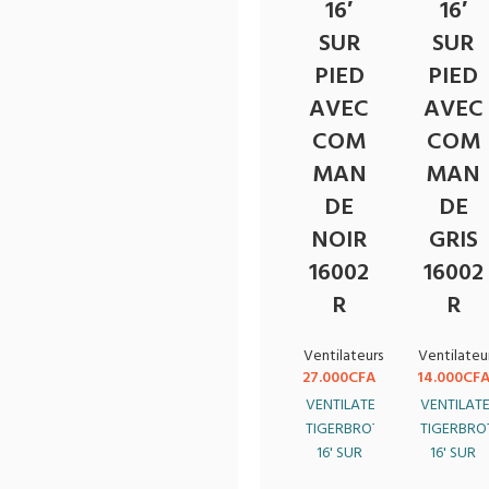
16′
16′
SUR
SUR
PIED
PIED
AVEC
AVEC
COM
COM
MAN
MAN
DE
DE
NOIR
GRIS
16002
16002
R
R
Ventilateurs
Ventilateu
27.000
CFA
14.000
CF
VENTILATEUR
VENTILAT
TIGERBROTHER
TIGERBRO
16' SUR
16' SUR
PIED
PIED