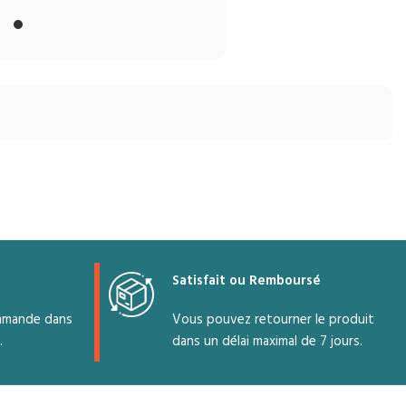
50Hz, 1Ph
220-
Puissance
240V~
DE
du
50Hz, 1Ph
moteur
Taille de
75 W
la lame
n
Taille de
24"
EUR
la lame
Type de
THER
56"
lame 3
Type de
lames en
lame 3
métal
lames en
petit
DE
métal
Couleur
petit
Blanc
Satisfait ou Remboursé
Régulateur
Contrôle
mmande dans
Vous pouvez retourner le produit
à 5
.
dans un délai maximal de 7 jours.
vitesses
Tige
descendante