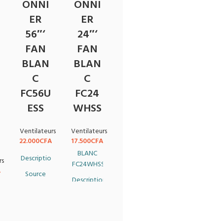
ONNI
ONNI
ER
ER
56″‘
24″‘
FAN
FAN
BLAN
BLAN
C
C
FC56U
FC24
ESS
WHSS
Ventilateurs
Ventilateurs
22.000
CFA
17.500
CFA
BLANC
Description
rs
FC24WHSS
A
Source
Description
EUR
de
THER
courant
Source
220-
de
24OV~
courant