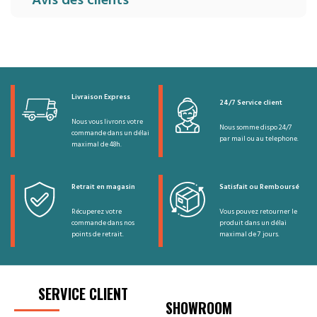
Avis des clients
Livraison Express
24/7 Service client
Nous vous livrons votre
Nous somme dispo 24/7
commande dans un délai
par mail ou au telephone.
maximal de 48h.
Retrait en magasin
Satisfait ou Remboursé
Récuperez votre
Vous pouvez retourner le
commande dans nos
produit dans un délai
points de retrait.
maximal de 7 jours.
SERVICE CLIENT
SHOWROOM