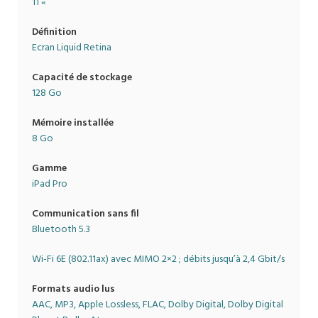
11 «
casque sur votre cou.
Couleur noir
Définition
Ecran Liquid Retina
Capacité de stockage
128 Go
Mémoire installée
8 Go
Gamme
iPad Pro
Communication sans fil
Bluetooth 5.3
Wi-Fi 6E (802.11ax) avec MIMO 2×2 ; débits jusqu’à 2,4 Gbit/s
Formats audio lus
AAC, MP3, Apple Lossless, FLAC, Dolby Digital, Dolby Digital