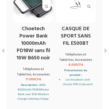
Choetech
CASQUE DE
Power Bank
SPORT SANS
10000mAh
FIL E500BT
PD18W sans fil
Téléphones et
10W B650 noir
Tablettes
,
Accessoires
Tabl
4.000
CFA
Téléphones et
Présentation du
Tablettes
,
Accessoires
produit :
11.000
CFA
Les écouteurs sont
Alca
classés IPX5 et peuvent
Description :
B650
est d
résister à la
10000mAh PD18WPower
dans
transpiration
Bank avec 10W Wireless
une m
Charger Interface:1xType-
où il
Profitez jusqu'à 8
C, 1xUSB-A, 1xMicro USB
fil
heures d'utilisation
Capacity:10000mAh/37Wh/3.7V
l’org